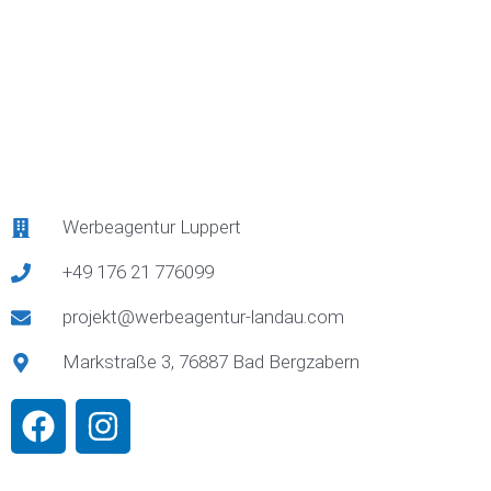
Werbeagentur Luppert
+49 176 21 776099
projekt@werbeagentur-landau.com
Markstraße 3, 76887 Bad Bergzabern
F
I
a
n
c
s