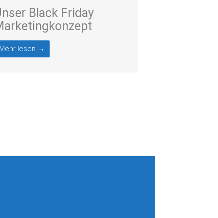
nser Black Friday
arketingkonzept
Mehr lesen →