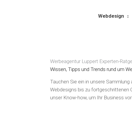
Zum
Inhalt
Webdesign
springen
Werbeagentur Luppert Experten-Ratg
Wissen, Tipps und Trends rund um We
Tauchen Sie ein in unsere Sammlung a
Webdesigns bis zu fortgeschrittenen On
unser Know-how, um Ihr Business vor