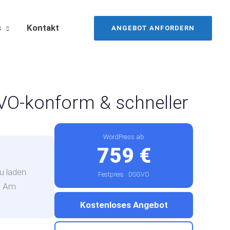
s
Kontakt
ANGEBOT ANFORDERN
VO-konform & schneller
WordPress ab
759 €
u laden.
Festpreis · DSGVO
r. Am
Kostenloses Angebot