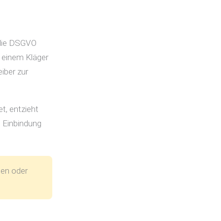
 die DSGVO
h einem Kläger
iber zur
t, entzieht
e Einbindung
gen oder