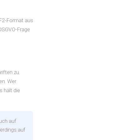
FF2-Format aus
ie DSGVO-Frage
riften zu
en. Wer
s hält die
auch auf
lerdings auf