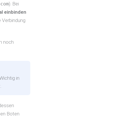
.com
). Bei
al einbinden
ne Verbindung
ch noch
 Wichtig in
.
 dessen
esen Boten