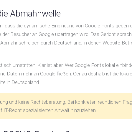
 die Abmahnwelle
n, dass die dynamische Einbindung von Google Fonts gegen
sse der Besucher an Google übertragen wird. Das Gericht sprac
on Abmahnschreiben durch Deutschland, in denen Website-Betre
tisch umstritten. Klar ist aber: Wer Google Fonts lokal einbinde
ine Daten mehr an Google fließen. Genau deshalb ist die lokal
te in Deutschland.
itung und keine Rechtsberatung. Bei konkreten rechtlichen Fra
 IT-Recht spezialisierten Anwalt hinzuziehen.