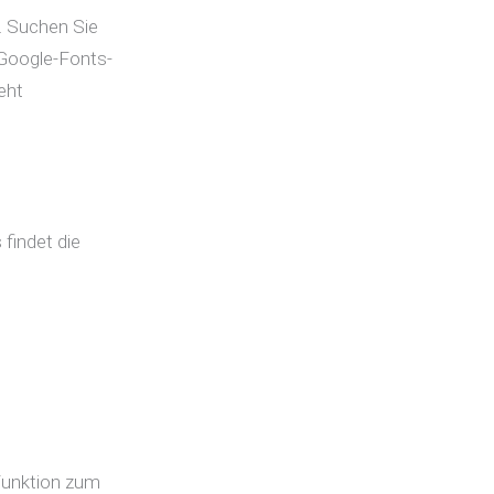
u. Suchen Sie
 Google-Fonts-
eht
findet die
 Funktion zum