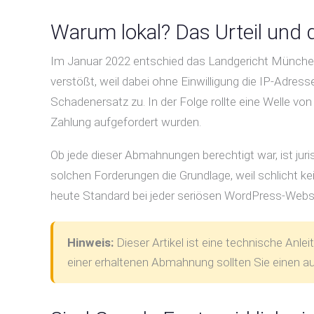
Warum lokal? Das Urteil und
Im Januar 2022 entschied das Landgericht Münche
verstößt, weil dabei ohne Einwilligung die IP-Adre
Schadenersatz zu. In der Folge rollte eine Welle v
Zahlung aufgefordert wurden.
Ob jede dieser Abmahnungen berechtigt war, ist juris
solchen Forderungen die Grundlage, weil schlicht ke
heute Standard bei jeder seriösen WordPress-Websi
Hinweis:
Dieser Artikel ist eine technische Anle
einer erhaltenen Abmahnung sollten Sie einen auf