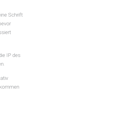
ine Schrift
bevor
ssiert
die IP des
n.
ativ
ollkommen