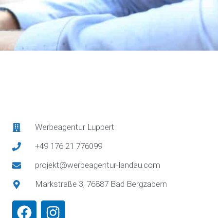
Werbeagentur Luppert
+49 176 21 776099
projekt@werbeagentur-landau.com
Markstraße 3, 76887 Bad Bergzabern
F
I