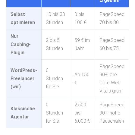
Ergebnis
Selbst
10 bis 30
0 bis
PageSpeed
optimieren
Stunden
100 €
70 bis 80
Nur
2 bis 5
59 € im
PageSpeed
Caching-
Stunden
Jahr
60 bis 75
Plugin
PageSpeed
WordPress-
0
Ab 150
90+, alle
Freelancer
Stunden
€
Core Web
(wir)
für Sie
Vitals grün
0
2.500
PageSpeed
Klassische
Stunden
bis
90+, hohe
Agentur
für Sie
6.000 €
Pauschalen