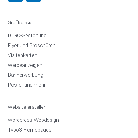
c
s
e
t
Grafikdesign
b
a
o
g
LOGO-Gestaltung
o
r
Flyer und Broschüren
k
a
Visitenkarten
m
Werbeanzeigen
Bannerwerbung
Poster und mehr
Website erstellen
Wordpress-Webdesign
Typo3 Homepages