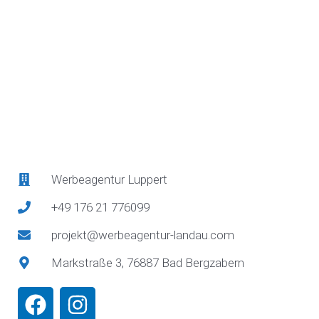
Werbeagentur Luppert
+49 176 21 776099
projekt@werbeagentur-landau.com
Markstraße 3, 76887 Bad Bergzabern
F
I
a
n