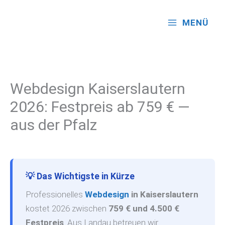
Zum
Inhalt
MENÜ
springen
Webdesign Kaiserslautern
2026: Festpreis ab 759 € —
aus der Pfalz
💡 Das Wichtigste in Kürze
Professionelles
Webdesign
in Kaiserslautern
kostet 2026 zwischen
759 € und 4.500 €
Festpreis
. Aus Landau betreuen wir