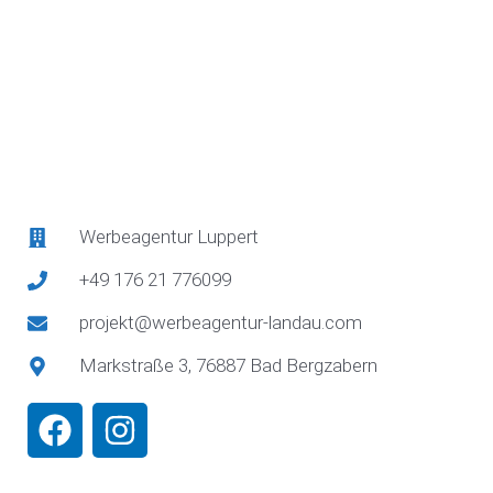
Werbeagentur Luppert
+49 176 21 776099
projekt@werbeagentur-landau.com
Markstraße 3, 76887 Bad Bergzabern
F
I
a
n
c
s