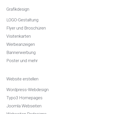
e
t
Grafikdesign
b
a
o
g
LOGO-Gestaltung
o
r
Flyer und Broschüren
k
a
Visitenkarten
m
Werbeanzeigen
Bannerwerbung
Poster und mehr
Website erstellen
Wordpress-Webdesign
Typo3 Homepages
Joomla Webseiten